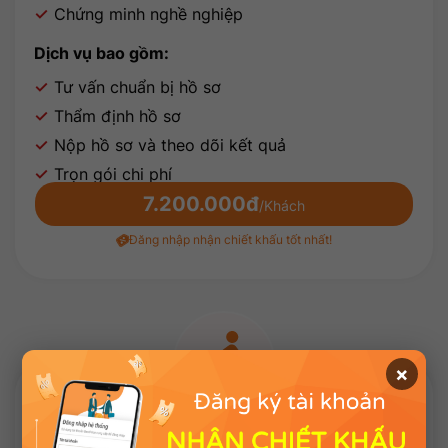
Chứng minh nghề nghiệp
Dịch vụ bao gồm:
Tư vấn chuẩn bị hồ sơ
Thẩm định hồ sơ
Nộp hồ sơ và theo dõi kết quả
Trọn gói chi phí
7.200.000đ
/Khách
Đăng nhập nhận chiết khấu tốt nhất!
×
VISA DU LỊCH