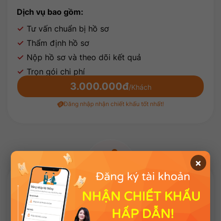
Dịch vụ bao gồm:
Tư vấn chuẩn bị hồ sơ
Thẩm định hồ sơ
Nộp hồ sơ và theo dõi kết quả
Trọn gói chi phí
3.000.000đ
/Khách
Đăng nhập nhận chiết khấu tốt nhất!
×
VISA DU LỊCH