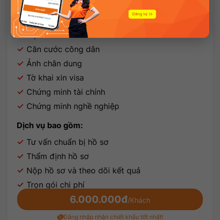
Nhập cảnh nhiều lần - Từ Hà Nội
Hồ sơ yêu cầu:
Hộ chiếu
Căn cước công dân
Ảnh chân dung
Tờ khai xin visa
Chứng minh tài chính
Chứng minh nghề nghiệp
Dịch vụ bao gồm:
Tư vấn chuẩn bị hồ sơ
Thẩm định hồ sơ
Nộp hồ sơ và theo dõi kết quả
Trọn gói chi phí
6.000.000đ
/Khách
Đăng nhập nhận chiết khấu tốt nhất!