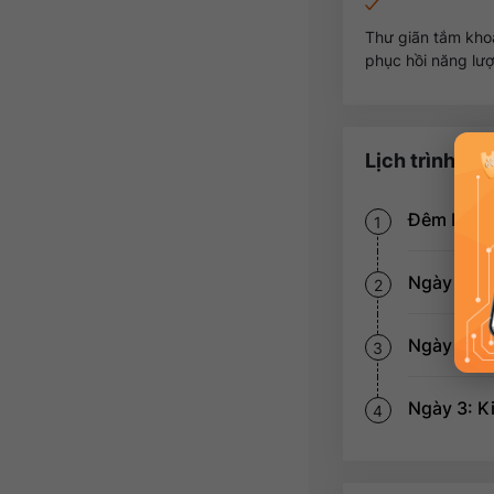
Thư giãn tắm kho
phục hồi năng lượ
Lịch trình tou
Đêm Ngày 
1
Ngày 1: Hà
2
Ngày 2: D
3
Ngày 3: Ki
4