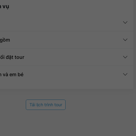
h vụ
 gồm
ổi đặt tour
m và em bé
Tải lịch trình tour