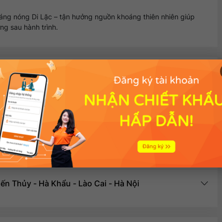
áng nóng Di Lặc – tận hưởng nguồn khoáng thiên nhiên giúp
ng sau hành trình.
r
01: Hà Nội - Hà Khẩu
 Khẩu - Bình Biên - Di Lặc
i Lặc - Mông Tự - Kiến Thủy
ến Thủy - Hà Khẩu - Lào Cai - Hà Nội